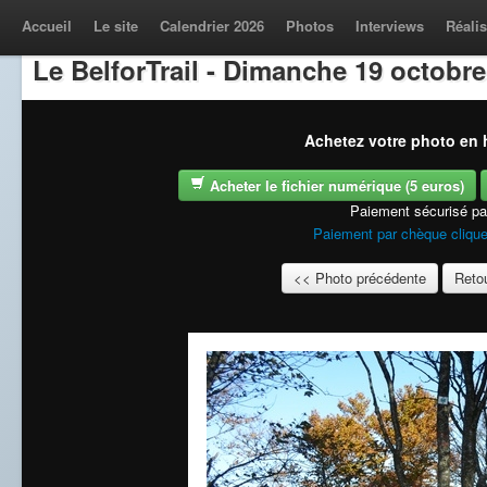
Accueil
Le site
Calendrier 2026
Photos
Interviews
Réalis
Le BelforTrail - Dimanche 19 octobre
Achetez votre photo en h
Acheter le fichier numérique (5 euros)
Paiement sécurisé p
Paiement par chèque clique
<< Photo précédente
Retou