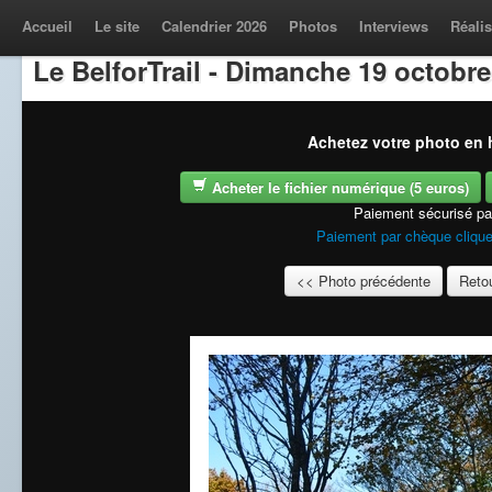
Accueil
Le site
Calendrier 2026
Photos
Interviews
Réalis
Le BelforTrail - Dimanche 19 octobre
Achetez votre photo en h
Acheter le fichier numérique (5 euros)
Paiement sécurisé p
Paiement par chèque clique
<< Photo précédente
Retou