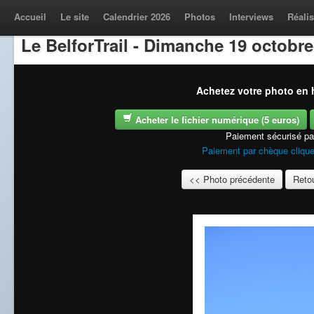
Accueil
Le site
Calendrier 2026
Photos
Interviews
Réalis
Le BelforTrail - Dimanche 19 octobre
Achetez votre photo en h
Acheter le fichier numérique (5 euros)
Paiement sécurisé p
Paiement par chèque clique
<< Photo précédente
Retou