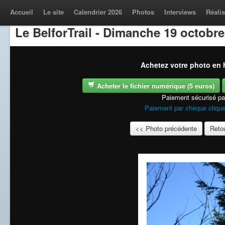
Accueil
Le site
Calendrier 2026
Photos
Interviews
Réalis
Le BelforTrail - Dimanche 19 octobre
Achetez votre photo en h
Acheter le fichier numérique (5 euros)
Paiement sécurisé p
Paiement par chèque clique
<< Photo précédente
Retou