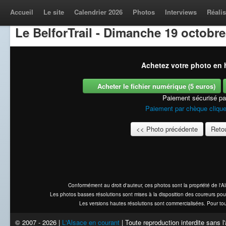
Accueil
Le site
Calendrier 2026
Photos
Interviews
Réalis
Le BelforTrail - Dimanche 19 octobre
Achetez votre photo en h
Acheter le fichier numérique (5 euros)
Paiement sécurisé p
Paiement par chèque clique
<< Photo précédente
Retou
Conformément au droit d'auteur, ces photos sont la propriété de l'
Les photos basses résolutions sont mises à la disposition des coureurs pou
Les versions hautes résolutions sont commercialisées. Pour tou
© 2007 - 2026 |
L'Alsace en courant
| Toute reproduction interdite sans 