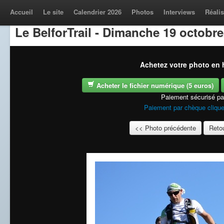
Accueil
Le site
Calendrier 2026
Photos
Interviews
Réalis
Le BelforTrail - Dimanche 19 octobre
Achetez votre photo en h
Acheter le fichier numérique (5 euros)
Paiement sécurisé p
Paiement par chèque clique
<< Photo précédente
Retou