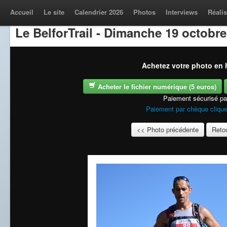
Accueil
Le site
Calendrier 2026
Photos
Interviews
Réalis
Le BelforTrail - Dimanche 19 octobre
Achetez votre photo en h
Acheter le fichier numérique (5 euros)
Paiement sécurisé p
Paiement par chèque clique
<< Photo précédente
Retou