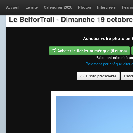
Accueil
Le site
Calendrier 2026
Photos
Interviews
Réalis
Le BelforTrail - Dimanche 19 octobre
Achetez votre photo en h
Acheter le fichier numérique (5 euros)
Paiement sécurisé p
Paiement par chèque clique
<< Photo précédente
Retou