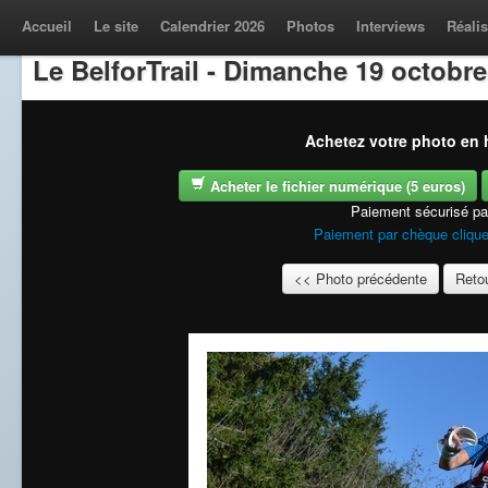
Accueil
Le site
Calendrier 2026
Photos
Interviews
Réalis
Le BelforTrail - Dimanche 19 octobre
Achetez votre photo en h
Acheter le fichier numérique (5 euros)
Paiement sécurisé p
Paiement par chèque clique
<< Photo précédente
Retou