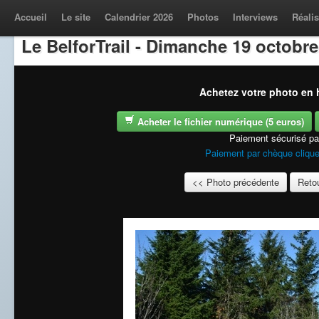
Accueil
Le site
Calendrier 2026
Photos
Interviews
Réalis
Le BelforTrail - Dimanche 19 octobre
Achetez votre photo en h
Acheter le fichier numérique (5 euros)
Paiement sécurisé p
Paiement par chèque clique
<< Photo précédente
Retou