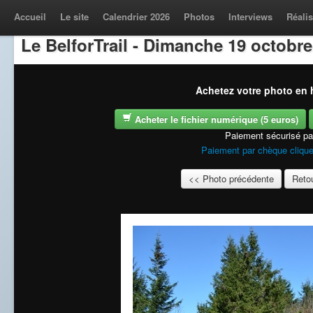
Accueil
Le site
Calendrier 2026
Photos
Interviews
Réalis
Le BelforTrail - Dimanche 19 octobre
Achetez votre photo en h
Acheter le fichier numérique (5 euros)
Paiement sécurisé p
Paiement par chèque clique
<< Photo précédente
Retou