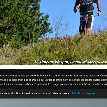
eur, ces photos sont la propriété de l'Alsace en courant et de ses représentants Nicolas et Cél
mises à la disposition des coureurs pour un usage strictement personnel (les crédits photos doive
olutions sont commercialisées. Pour tout autre usage, commercial ou journalistique, veuillez nous
te reproduction interdite sans l'accord des auteurs |
Mentions légales
.