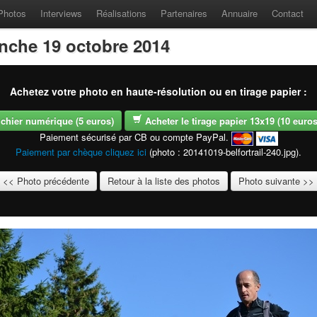
Photos
Interviews
Réalisations
Partenaires
Annuaire
Contact
anche 19 octobre 2014
Achetez votre photo en haute-résolution ou en tirage papier :
fichier numérique (5 euros)
Acheter le tirage papier 13x19 (10 euros -
Paiement sécurisé par CB ou compte PayPal.
Paiement par chèque cliquez ici
(photo : 20141019-belfortrail-240.jpg).
<< Photo précédente
Retour à la liste des photos
Photo suivante >>