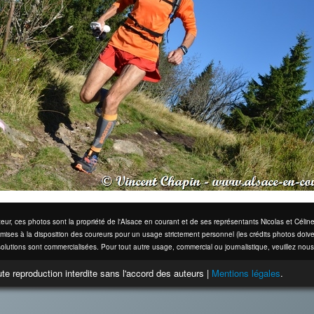
eur, ces photos sont la propriété de l'Alsace en courant et de ses représentants Nicolas et Cél
mises à la disposition des coureurs pour un usage strictement personnel (les crédits photos doive
olutions sont commercialisées. Pour tout autre usage, commercial ou journalistique, veuillez nous
te reproduction interdite sans l'accord des auteurs |
Mentions légales
.