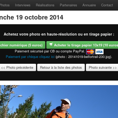
Photos
Interviews
Réalisations
Partenaires
Annuaire
Contact
anche 19 octobre 2014
Achetez votre photo en haute-résolution ou en tirage papier :
fichier numérique (5 euros)
Acheter le tirage papier 13x19 (10 euros -
Paiement sécurisé par CB ou compte PayPal.
Paiement par chèque cliquez ici
(photo : 20141019-belfortrail-230.jpg).
<< Photo précédente
Retour à la liste des photos
Photo suivante >>