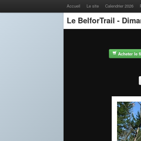
Accueil
Le site
Calendrier 2026
Le BelforTrail - Dim
Acheter le 