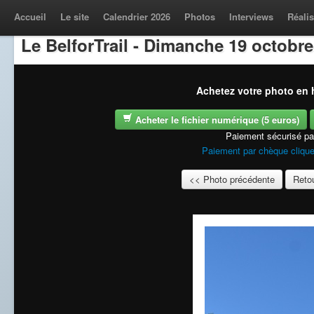
Accueil
Le site
Calendrier 2026
Photos
Interviews
Réalis
Le BelforTrail - Dimanche 19 octobre
Achetez votre photo en h
Acheter le fichier numérique (5 euros)
Paiement sécurisé p
Paiement par chèque clique
<< Photo précédente
Retou