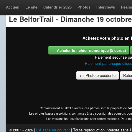
Accueil
Le site
Calendrier 2026
Photos
Interviews
Réalis
Le BelforTrail - Dimanche 19 octobre
Achetez votre photo en h
Acheter le fichier numérique (5 euros)
Paiement sécurisé p
Paiement par chèque clique
<< Photo précédente
Retou
Conformément au droit d'auteur, ces photos sont la propriété de l'
Les photos basses résolutions sont mises à la disposition des coureurs pou
Les versions hautes résolutions sont commercialisées. Pour tou
© 2007 - 2026 |
L'Alsace en courant
| Toute reproduction interdite sans 