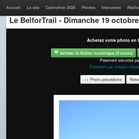
Accueil
Le site
Calendrier 2026
Photos
Interviews
Réalis
Le BelforTrail - Dimanche 19 octobre
Achetez votre photo en h
Acheter le fichier numérique (5 euros)
Paiement sécurisé p
Paiement par chèque clique
<< Photo précédente
Retou