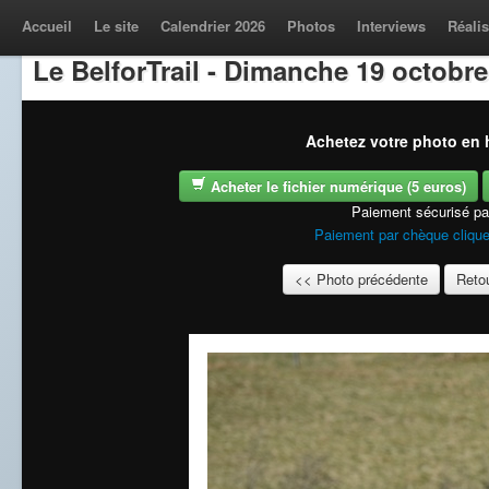
Accueil
Le site
Calendrier 2026
Photos
Interviews
Réalis
Le BelforTrail - Dimanche 19 octobre
Achetez votre photo en h
Acheter le fichier numérique (5 euros)
Paiement sécurisé p
Paiement par chèque clique
<< Photo précédente
Retou