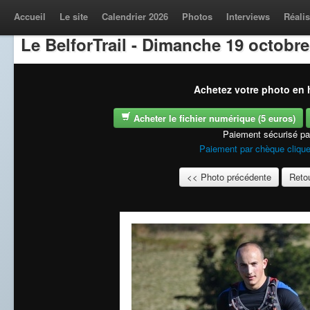
Accueil
Le site
Calendrier 2026
Photos
Interviews
Réalis
Le BelforTrail - Dimanche 19 octobre
Achetez votre photo en h
Acheter le fichier numérique (5 euros)
Paiement sécurisé p
Paiement par chèque clique
<< Photo précédente
Retou