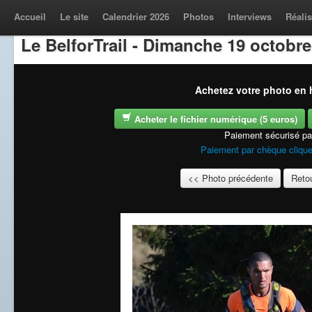
Accueil
Le site
Calendrier 2026
Photos
Interviews
Réalis
Le BelforTrail - Dimanche 19 octobre
Achetez votre photo en h
Acheter le fichier numérique (5 euros)
Paiement sécurisé p
Paiement par chèque clique
<< Photo précédente
Retou