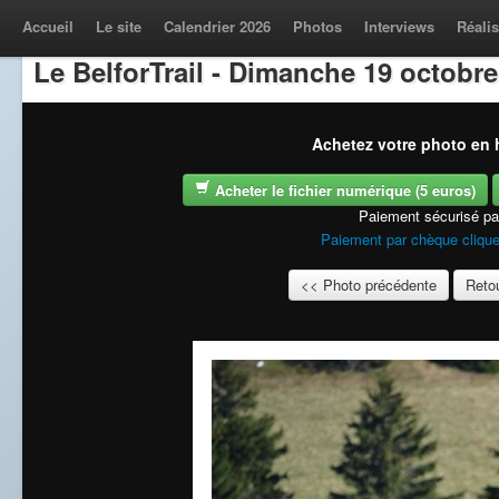
Accueil
Le site
Calendrier 2026
Photos
Interviews
Réalis
Le BelforTrail - Dimanche 19 octobre
Achetez votre photo en h
Acheter le fichier numérique (5 euros)
Paiement sécurisé p
Paiement par chèque clique
<< Photo précédente
Retou