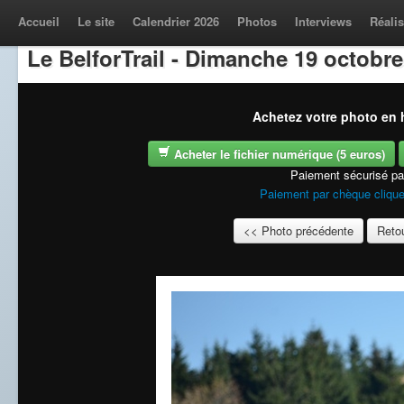
Accueil
Le site
Calendrier 2026
Photos
Interviews
Réalis
Le BelforTrail - Dimanche 19 octobre
Achetez votre photo en h
Acheter le fichier numérique (5 euros)
Paiement sécurisé p
Paiement par chèque clique
<< Photo précédente
Retou