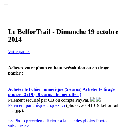
Accueil
Le site
Calendrier 2026
Photos
Interviews
Le BelforTrail - Dimanche 19 octobre
Réalisations
2014
Partenaires
Annuaire
Contact
Votre panier
Achetez votre photo en haute-résolution ou en tirage
papier :
Acheter le fichier numérique (5 euros)
Acheter le tirage
papier 13x19 (10 euros - fichier offert)
Paiement sécurisé par CB ou compte PayPal.
Paiement par chèque cliquez ici
(photo : 20141019-belfortrail-
115.jpg).
<< Photo précédente
Retour à la liste des photos
Photo
suivante >>