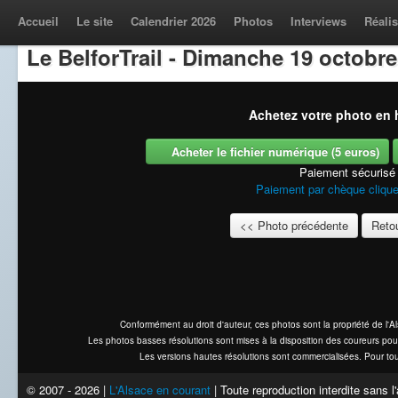
Accueil
Le site
Calendrier 2026
Photos
Interviews
Réalis
Le BelforTrail - Dimanche 19 octobre
Achetez votre photo en h
Acheter le fichier numérique (5 euros)
Paiement sécurisé
Paiement par chèque clique
<< Photo précédente
Retou
Conformément au droit d'auteur, ces photos sont la propriété de l'
Les photos basses résolutions sont mises à la disposition des coureurs pou
Les versions hautes résolutions sont commercialisées. Pour tou
© 2007 - 2026 |
L'Alsace en courant
| Toute reproduction interdite sans 