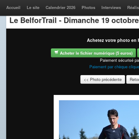
Accueil
Le site
Calendrier 2026
Photos
Interviews
Réalis
Le BelforTrail - Dimanche 19 octobre
Achetez votre photo en h
Acheter le fichier numérique (5 euros)
Paiement sécurisé p
Paiement par chèque clique
<< Photo précédente
Retou