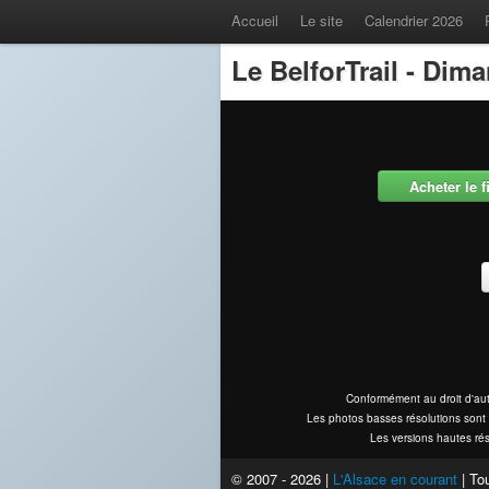
Accueil
Le site
Calendrier 2026
Le BelforTrail - Dim
Acheter le 
Conformément au droit d'aut
Les photos basses résolutions sont 
Les versions hautes rés
© 2007 - 2026 |
L'Alsace en courant
| Tou