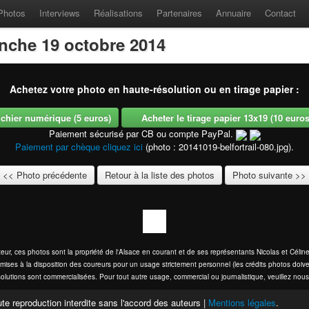
Photos
Interviews
Réalisations
Partenaires
Annuaire
Contact
anche 19 octobre 2014
Achetez votre photo en haute-résolution ou en tirage papier :
fichier numérique (5 euros)
Acheter le tirage papier 13x19 (10 euros -
Paiement sécurisé par CB ou compte PayPal.
Paiement par chèque cliquez ici
(photo : 20141019-belfortrail-080.jpg).
<< Photo précédente
Retour à la liste des photos
Photo suivante >>
eur, ces photos sont la propriété de l'Alsace en courant et de ses représentants Nicolas et Cél
mises à la disposition des coureurs pour un usage strictement personnel (les crédits photos doive
olutions sont commercialisées. Pour tout autre usage, commercial ou journalistique, veuillez nous
te reproduction interdite sans l'accord des auteurs |
Mentions légales
.