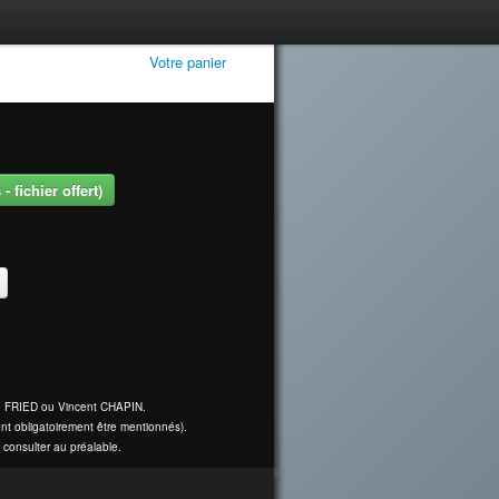
Votre panier
 fichier offert)
ine FRIED ou Vincent CHAPIN.
nt obligatoirement être mentionnés).
 consulter au préalable.