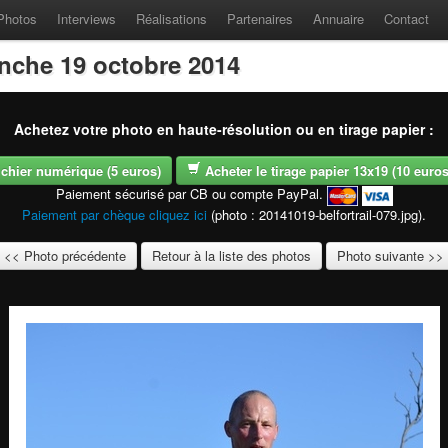
Photos
Interviews
Réalisations
Partenaires
Annuaire
Contact
anche 19 octobre 2014
Achetez votre photo en haute-résolution ou en tirage papier :
fichier numérique (5 euros)
Acheter le tirage papier 13x19 (10 euros -
Paiement sécurisé par CB ou compte PayPal.
Paiement par chèque cliquez ici
(photo : 20141019-belfortrail-079.jpg).
<< Photo précédente
Retour à la liste des photos
Photo suivante >>