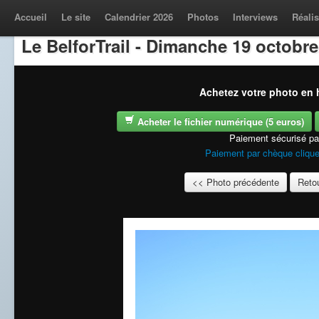
Accueil
Le site
Calendrier 2026
Photos
Interviews
Réalis
Le BelforTrail - Dimanche 19 octobre
Achetez votre photo en h
Acheter le fichier numérique (5 euros)
Paiement sécurisé p
Paiement par chèque clique
<< Photo précédente
Retou