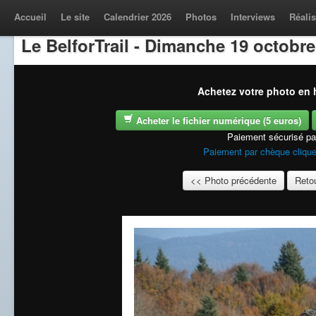
Accueil
Le site
Calendrier 2026
Photos
Interviews
Réalis
Le BelforTrail - Dimanche 19 octobre
Achetez votre photo en h
Acheter le fichier numérique (5 euros)
Paiement sécurisé p
Paiement par chèque clique
<< Photo précédente
Retou