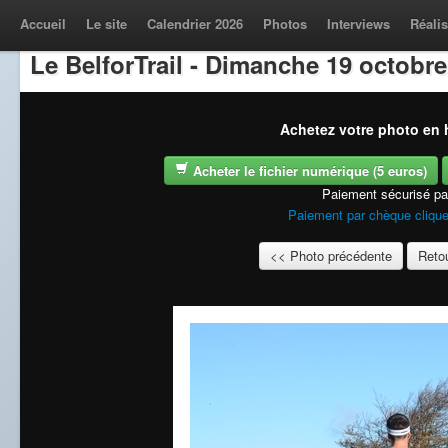
Accueil
Le site
Calendrier 2026
Photos
Interviews
Réalis
Le BelforTrail - Dimanche 19 octobre
Achetez votre photo en h
Acheter le fichier numérique (5 euros)
Paiement sécurisé p
Paiement par chèque clique
<< Photo précédente
Retou