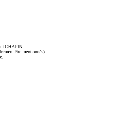
ncent CHAPIN.
oirement être mentionnés).
e.