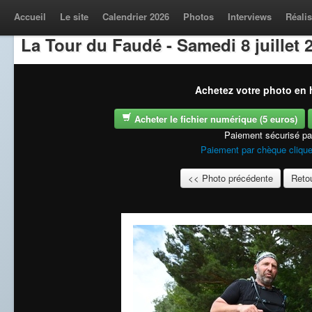
Accueil
Le site
Calendrier 2026
Photos
Interviews
Réalis
La Tour du Faudé - Samedi 8 juillet 
Achetez votre photo en h
Acheter le fichier numérique (5 euros)
Paiement sécurisé p
Paiement par chèque clique
<< Photo précédente
Retou