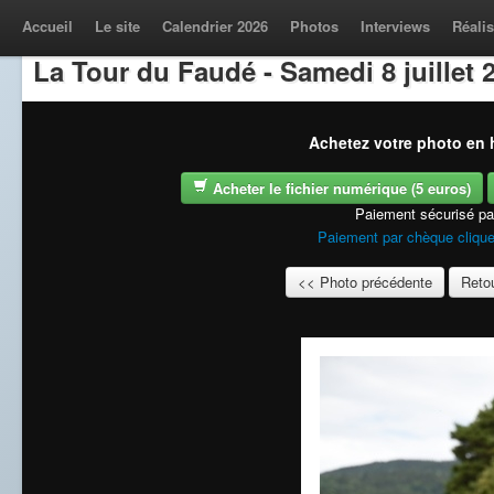
Accueil
Le site
Calendrier 2026
Photos
Interviews
Réalis
La Tour du Faudé - Samedi 8 juillet 
Achetez votre photo en h
Acheter le fichier numérique (5 euros)
Paiement sécurisé p
Paiement par chèque clique
<< Photo précédente
Retou