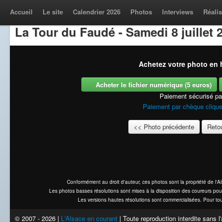
Accueil
Le site
Calendrier 2026
Photos
Interviews
Réalis
La Tour du Faudé - Samedi 8 juillet 
Achetez votre photo en h
Acheter le fichier numérique (5 euros)
Paiement sécurisé p
Paiement par chèque clique
<< Photo précédente
Retou
Conformément au droit d'auteur, ces photos sont la propriété de l'
Les photos basses résolutions sont mises à la disposition des coureurs pou
Les versions hautes résolutions sont commercialisées. Pour tou
© 2007 - 2026 |
L'Alsace en courant
| Toute reproduction interdite sans 