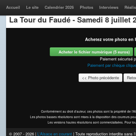
Accueil
Le site
Calendrier 2026
Photos
Interviews
Réalis
La Tour du Faudé - Samedi 8 juillet 
Achetez votre photo en h
Acheter le fichier numérique (5 euros)
Paiement sécurisé 
Paiement par chèque clique
<< Photo précédente
Retou
Conformément au droit d'auteur, ces photos sont la propriété de l'
Les photos basses résolutions sont mises à la disposition des coureurs pou
Les versions hautes résolutions sont commercialisées. Pour tou
© 2007 - 2026 |
L'Alsace en courant
| Toute reproduction interdite sans 