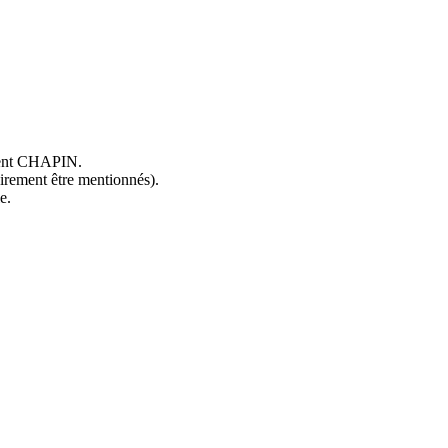
ncent CHAPIN.
oirement être mentionnés).
e.