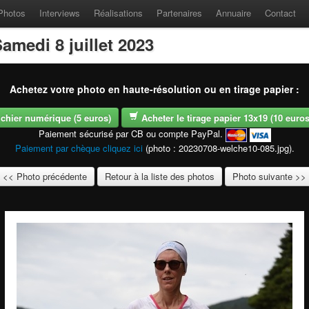
Photos
Interviews
Réalisations
Partenaires
Annuaire
Contact
amedi 8 juillet 2023
Achetez votre photo en haute-résolution ou en tirage papier :
fichier numérique (5 euros)
Acheter le tirage papier 13x19 (10 euros -
Paiement sécurisé par CB ou compte PayPal.
Paiement par chèque cliquez ici
(photo : 20230708-welche10-085.jpg).
<< Photo précédente
Retour à la liste des photos
Photo suivante >>