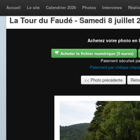
Accueil
Le site
Calendrier 2026
Photos
Interviews
Réalis
La Tour du Faudé - Samedi 8 juillet 
Achetez votre photo en h
Acheter le fichier numérique (5 euros)
Paiement sécurisé p
Paiement par chèque clique
<< Photo précédente
Retou