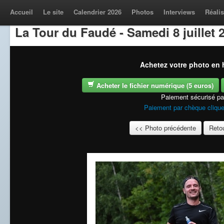
Accueil
Le site
Calendrier 2026
Photos
Interviews
Réalis
La Tour du Faudé - Samedi 8 juillet 
Achetez votre photo en h
Acheter le fichier numérique (5 euros)
Paiement sécurisé p
Paiement par chèque clique
<< Photo précédente
Retou