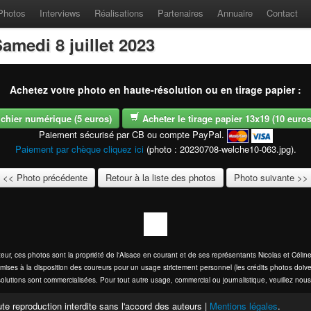
Photos
Interviews
Réalisations
Partenaires
Annuaire
Contact
amedi 8 juillet 2023
Achetez votre photo en haute-résolution ou en tirage papier :
fichier numérique (5 euros)
Acheter le tirage papier 13x19 (10 euros -
Paiement sécurisé par CB ou compte PayPal.
Paiement par chèque cliquez ici
(photo : 20230708-welche10-063.jpg).
<< Photo précédente
Retour à la liste des photos
Photo suivante >>
eur, ces photos sont la propriété de l'Alsace en courant et de ses représentants Nicolas et Cél
mises à la disposition des coureurs pour un usage strictement personnel (les crédits photos doive
olutions sont commercialisées. Pour tout autre usage, commercial ou journalistique, veuillez nous
te reproduction interdite sans l'accord des auteurs |
Mentions légales
.