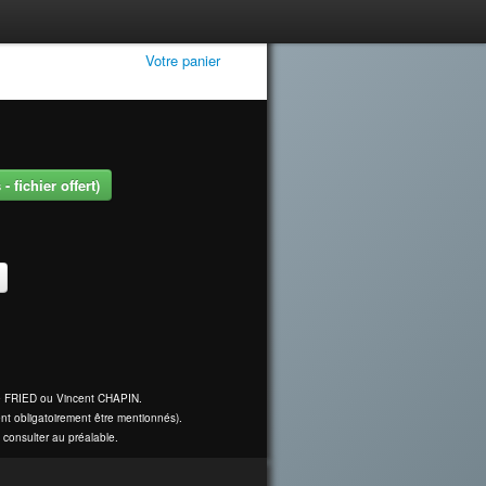
Votre panier
 fichier offert)
ine FRIED ou Vincent CHAPIN.
nt obligatoirement être mentionnés).
 consulter au préalable.