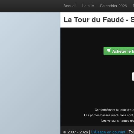
Accueil
Le site
Calendrier 2026
La Tour du Faudé - S
Acheter le 
Conformément au droit d'aut
Les photos basses résolutions sont 
Les versions hautes rés
© 2007 - 2026 |
L'Alsace en courant
| Tou