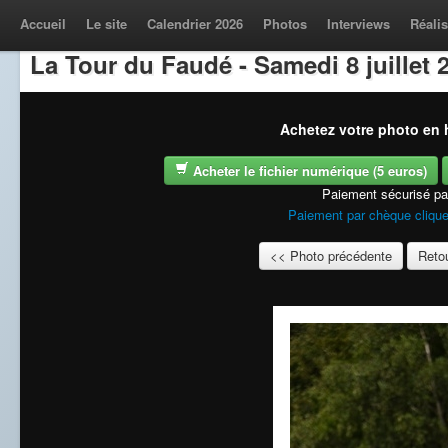
Accueil
Le site
Calendrier 2026
Photos
Interviews
Réalis
La Tour du Faudé - Samedi 8 juillet 
Achetez votre photo en h
Acheter le fichier numérique (5 euros)
Paiement sécurisé p
Paiement par chèque clique
<< Photo précédente
Retou