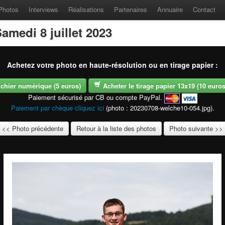
Photos
Interviews
Réalisations
Partenaires
Annuaire
Contact
amedi 8 juillet 2023
Achetez votre photo en haute-résolution ou en tirage papier :
fichier numérique (5 euros)
Acheter le tirage papier 13x19 (10 euros -
Paiement sécurisé par CB ou compte PayPal.
Paiement par chèque cliquez ici
(photo : 20230708-welche10-054.jpg).
<< Photo précédente
Retour à la liste des photos
Photo suivante >>