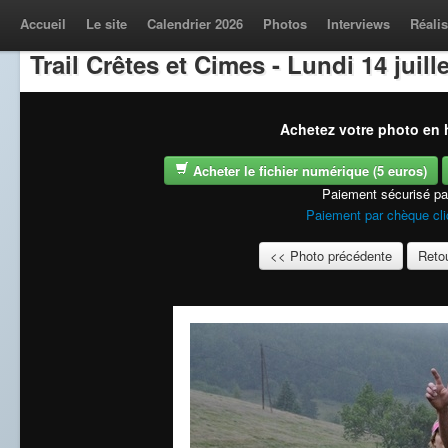
Accueil
Le site
Calendrier 2026
Photos
Interviews
Réalis
Trail Crêtes et Cimes - Lundi 14 juill
Achetez votre photo en h
Acheter le fichier numérique (5 euros)
Paiement sécurisé p
Paiement par chèque cli
<< Photo précédente
Retou