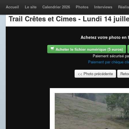
Accueil
Le site
Calendrier 2026
Photos
Interviews
Réalis
Trail Crêtes et Cimes - Lundi 14 juill
Achetez votre photo en h
Acheter le fichier numérique (5 euros)
Paiement sécurisé p
Paiement par chèque cli
<< Photo précédente
Retou