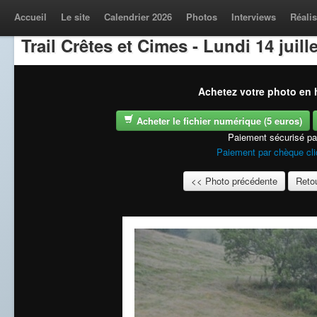
Accueil
Le site
Calendrier 2026
Photos
Interviews
Réalis
Trail Crêtes et Cimes - Lundi 14 juill
Achetez votre photo en h
Acheter le fichier numérique (5 euros)
Paiement sécurisé p
Paiement par chèque cli
<< Photo précédente
Retou