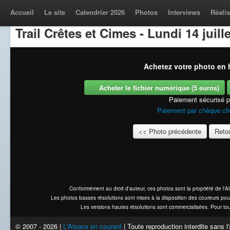
Accueil
Le site
Calendrier 2026
Photos
Interviews
Réalis
Trail Crêtes et Cimes - Lundi 14 juill
Achetez votre photo en h
Acheter le fichier numérique (5 euros)
Paiement sécurisé 
Paiement par chèque cli
<< Photo précédente
Retou
Conformément au droit d'auteur, ces photos sont la propriété de l'
Les photos basses résolutions sont mises à la disposition des coureurs pou
Les versions hautes résolutions sont commercialisées. Pour tou
© 2007 - 2026 |
L'Alsace en courant
| Toute reproduction interdite sans 