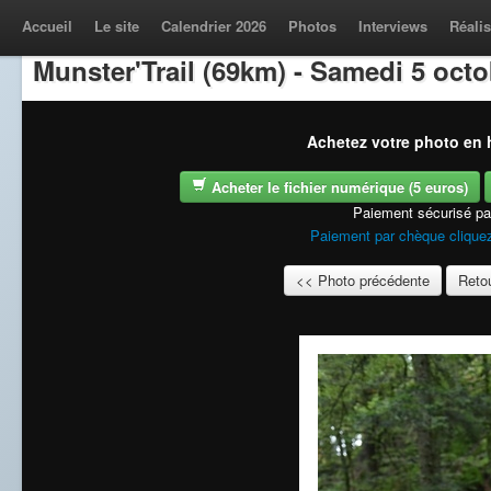
Accueil
Le site
Calendrier 2026
Photos
Interviews
Réalis
Munster'Trail (69km) - Samedi 5 oct
Achetez votre photo en h
Acheter le fichier numérique (5 euros)
Paiement sécurisé p
Paiement par chèque cliquez
<< Photo précédente
Retou