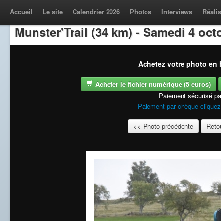
Accueil
Le site
Calendrier 2026
Photos
Interviews
Réalis
Munster'Trail (34 km) - Samedi 4 oct
Achetez votre photo en h
Acheter le fichier numérique (5 euros)
Paiement sécurisé p
Paiement par chèque cliquez 
<< Photo précédente
Retou