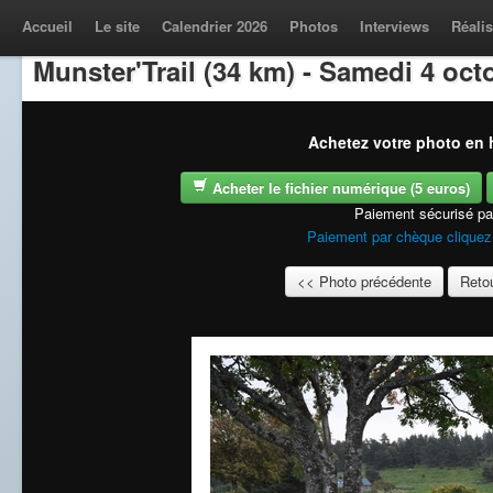
Accueil
Le site
Calendrier 2026
Photos
Interviews
Réalis
Munster'Trail (34 km) - Samedi 4 oct
Achetez votre photo en h
Acheter le fichier numérique (5 euros)
Paiement sécurisé p
Paiement par chèque cliquez 
<< Photo précédente
Retou