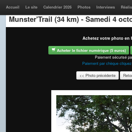
Accueil
Le site
Calendrier 2026
Photos
Interviews
Réalis
Munster'Trail (34 km) - Samedi 4 oct
Achetez votre photo en h
Acheter le fichier numérique (5 euros)
Paiement sécurisé p
Paiement par chèque cliquez 
<< Photo précédente
Retou