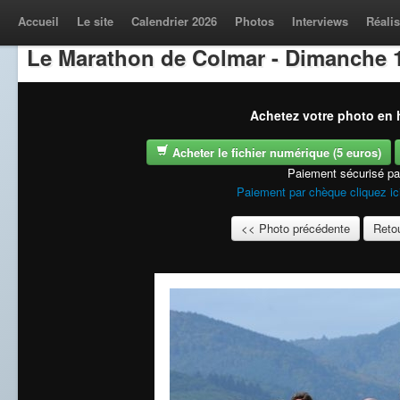
Accueil
Le site
Calendrier 2026
Photos
Interviews
Réalis
Le Marathon de Colmar - Dimanche 1
Achetez votre photo en h
Acheter le fichier numérique (5 euros)
Paiement sécurisé p
Paiement par chèque cliquez ic
<< Photo précédente
Retou